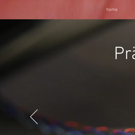
home
Pr