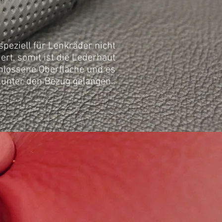
speziell für
Lenkräder
nicht
iert, somit
ist
die
Lederhaut
chlossene Oberfläche und es
unter den Bezug gelangen.