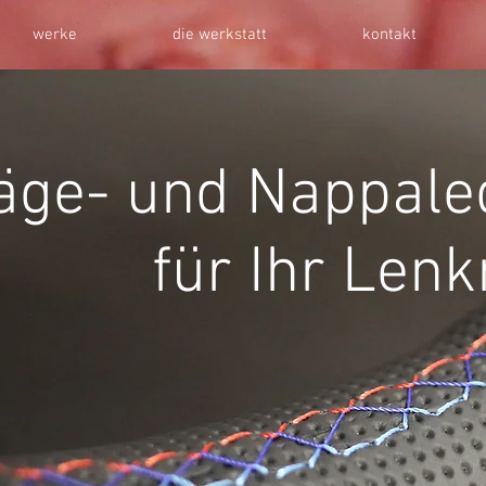
werke
die werkstatt
kontakt
äge- und Nappale
für Ihr Lenk