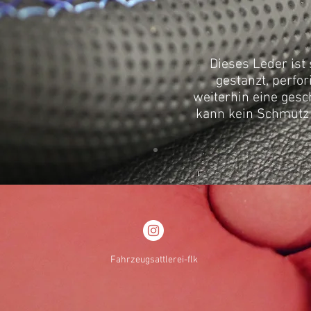
Dieses
Leder
ist 
gestanzt, perfor
weiterhin eine ges
kann kein Schmutz 
Fahrzeugsattlerei-flk